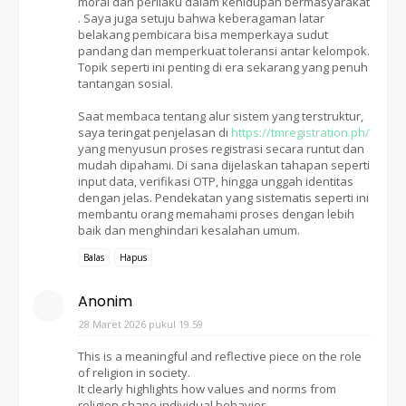
moral dan perilaku dalam kehidupan bermasyarakat
. Saya juga setuju bahwa keberagaman latar
belakang pembicara bisa memperkaya sudut
pandang dan memperkuat toleransi antar kelompok.
Topik seperti ini penting di era sekarang yang penuh
tantangan sosial.
Saat membaca tentang alur sistem yang terstruktur,
saya teringat penjelasan di
https://tmregistration.ph/
yang menyusun proses registrasi secara runtut dan
mudah dipahami. Di sana dijelaskan tahapan seperti
input data, verifikasi OTP, hingga unggah identitas
dengan jelas. Pendekatan yang sistematis seperti ini
membantu orang memahami proses dengan lebih
baik dan menghindari kesalahan umum.
Balas
Hapus
Anonim
28 Maret 2026 pukul 19.59
This is a meaningful and reflective piece on the role
of religion in society.
It clearly highlights how values and norms from
religion shape individual behavior.