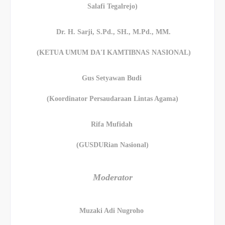
Salafi Tegalrejo)
Dr. H. Sarji, S.Pd., SH., M.Pd., MM.
(KETUA UMUM DA'I KAMTIBNAS NASIONAL)
Gus Setyawan Budi
(Koordinator Persaudaraan Lintas Agama)
Rifa Mufidah
(GUSDURian Nasional)
Moderator
Muzaki Adi Nugroho