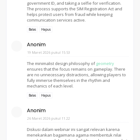
government ID, and taking a selfie for verification.
The process supports the SIM Registration Act and
helps protect users from fraud while keeping
communication services active.
Balas
Hapus
Anonim
19 Maret 2026 pukul 15.53
The minimalist design philosophy of
geometry
ensures that the focus remains on gameplay. There
are no unnecessary distractions, allowing players to
fully immerse themselves in the rhythm and
mechanics of each level.
Balas
Hapus
Anonim
26 Maret 2026 pukul 11.22
Diskusi dalam webinar ini sangat relevan karena
menekankan bagaimana agama membentuk nilai