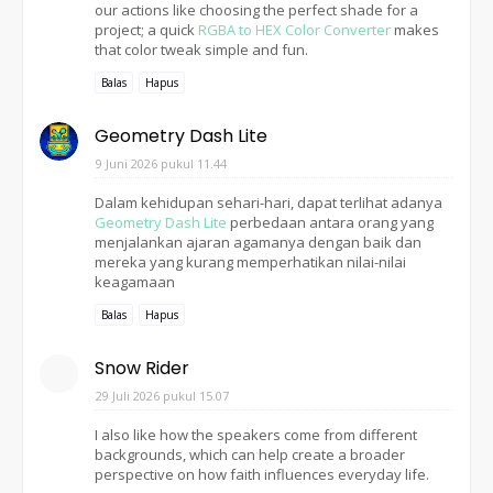
our actions like choosing the perfect shade for a
project; a quick
RGBA to HEX Color Converter
makes
that color tweak simple and fun.
Balas
Hapus
Geometry Dash Lite
9 Juni 2026 pukul 11.44
Dalam kehidupan sehari-hari, dapat terlihat adanya
Geometry Dash Lite
perbedaan antara orang yang
menjalankan ajaran agamanya dengan baik dan
mereka yang kurang memperhatikan nilai-nilai
keagamaan
Balas
Hapus
Snow Rider
29 Juli 2026 pukul 15.07
I also like how the speakers come from different
backgrounds, which can help create a broader
perspective on how faith influences everyday life.