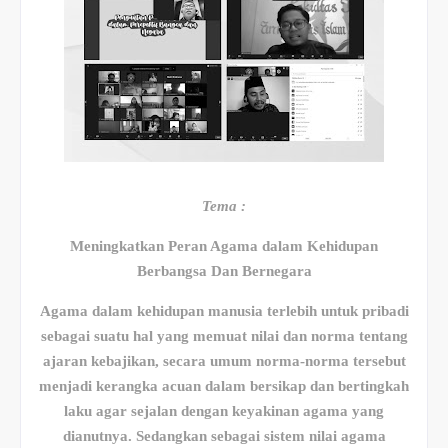
Tema :
Meningkatkan Peran Agama dalam Kehidupan
Berbangsa Dan Bernegara
Agama dalam kehidupan manusia terlebih untuk pribadi
sebagai suatu hal yang memuat nilai dan norma tentang
ajaran kebajikan, secara umum norma-norma tersebut
menjadi kerangka acuan dalam bersikap dan bertingkah
laku agar sejalan dengan keyakinan agama yang
dianutnya. Sedangkan sebagai sistem nilai agama