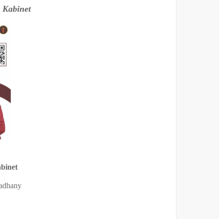
 Kabinet
abinet
adhany