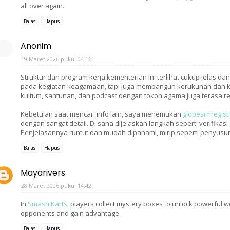
all over again.
Balas
Hapus
Anonim
19 Maret 2026 pukul 04.16
Struktur dan program kerja kementerian ini terlihat cukup jelas 
pada kegiatan keagamaan, tapi juga membangun kerukunan dan ker
kultum, santunan, dan podcast dengan tokoh agama juga terasa r
Kebetulan saat mencari info lain, saya menemukan
globesimregist
dengan sangat detail. Di sana dijelaskan langkah seperti verifikasi
Penjelasannya runtut dan mudah dipahami, mirip seperti penyusunan
Balas
Hapus
Mayarivers
28 Maret 2026 pukul 14.42
In
Smash Karts
, players collect mystery boxes to unlock powerful 
opponents and gain advantage.
Balas
Hapus