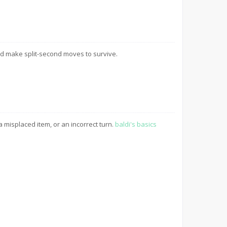
d make split-second moves to survive.
a misplaced item, or an incorrect turn.
baldi's basics