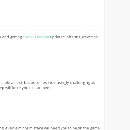
s and getting
soccer random
updates, offering great tips
mple at first, but becomes increasingly challenging as
p will force you to start over.
g, even a minor mistake will need you to begin the game