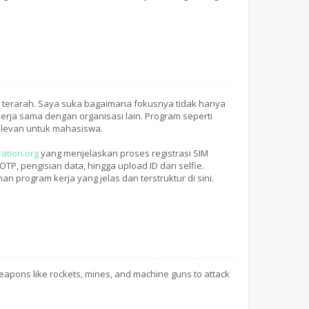
dan terarah. Saya suka bagaimana fokusnya tidak hanya
ja sama dengan organisasi lain. Program seperti
elevan untuk mahasiswa.
ration.org
yang menjelaskan proses registrasi SIM
 OTP, pengisian data, hingga upload ID dan selfie.
 program kerja yang jelas dan terstruktur di sini.
weapons like rockets, mines, and machine guns to attack