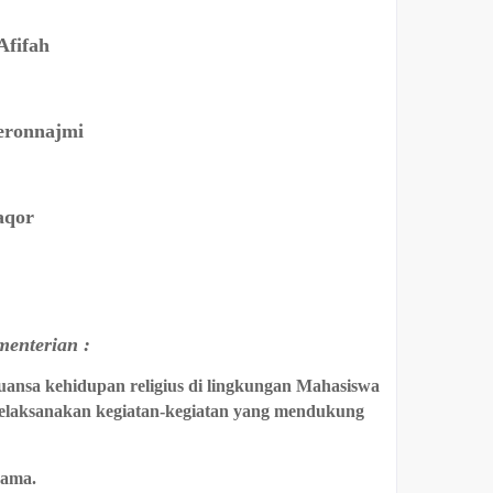
Afifah
ronnajmi
aqor
enterian :
nsa kehidupan religius di lingkungan Mahasiswa
melaksanakan kegiatan-kegiatan yang mendukung
gama.