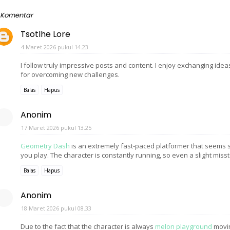
 Komentar
Tsotlhe Lore
4 Maret 2026 pukul 14.23
I follow truly impressive posts and content. I enjoy exchanging idea
for overcoming new challenges.
Balas
Hapus
Anonim
17 Maret 2026 pukul 13.25
Geometry Dash
is an extremely fast-paced platformer that seems si
you play. The character is constantly running, so even a slight misste
Balas
Hapus
Anonim
18 Maret 2026 pukul 08.33
Due to the fact that the character is always
melon playground
movin