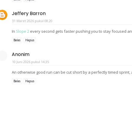
Jeffery Barron
31 Maret 2026 pukul 08.20
In
Slope 2
every second gets faster pushing you to stay focused an
Balas
Hapus
Anonim
10 Juni 2026 pukul 14.35
An otherwise good run can be cut short by a perfectly timed sprint, 
Balas
Hapus