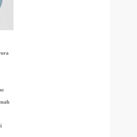
rora
ma
amah
i